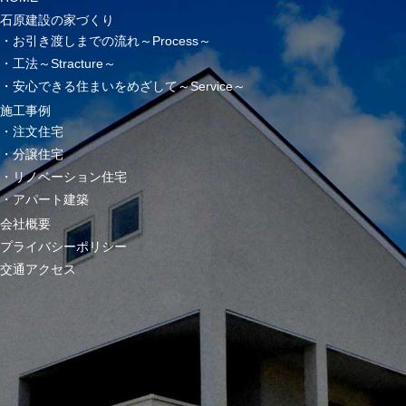
石原建設の家づくり
お引き渡しまでの流れ～Process～
工法～Stracture～
安心できる住まいをめざして～Service～
施工事例
注文住宅
分譲住宅
リノベーション住宅
アパート建築
会社概要
プライバシーポリシー
交通アクセス