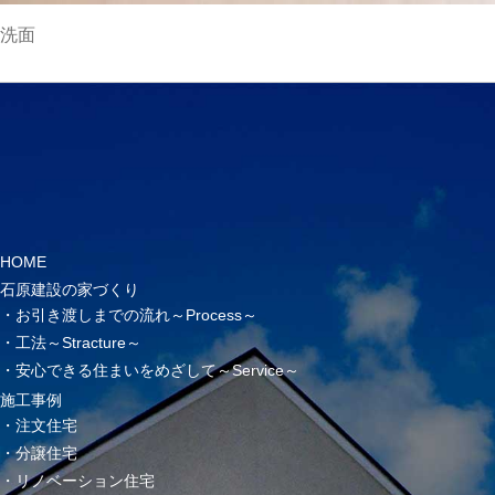
洗面
HOME
石原建設の家づくり
お引き渡しまでの流れ～Process～
工法～Stracture～
安心できる住まいをめざして～Service～
施工事例
注文住宅
分譲住宅
リノベーション住宅