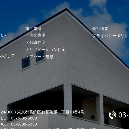
施工事例
会社概要
れ～
注文住宅
プライバシーポリシ
分譲住宅
リノベーション住宅
めざして
アパート建築
03
124-0003 東京都葛飾区お花茶屋一丁目13番4号
TEL： 03-3838-6860
FAX： 03-3838-5359