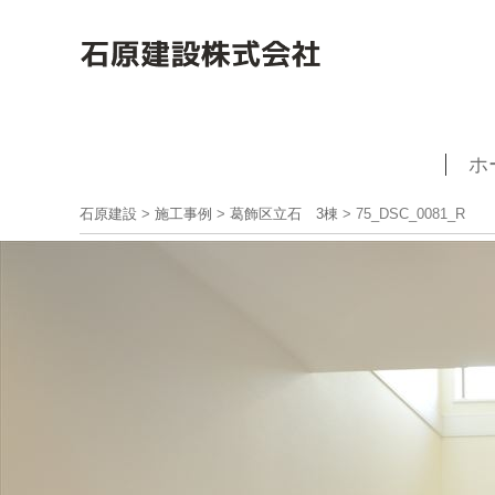
ホ
石原建設
>
施工事例
>
葛飾区立石 3棟
>
75_DSC_0081_R