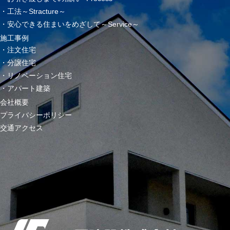
工法～Stracture～
安心できる住まいをめざして～Service～
施工事例
注文住宅
分譲住宅
リノベーション住宅
アパート建築
会社概要
プライバシーポリシー
交通アクセス