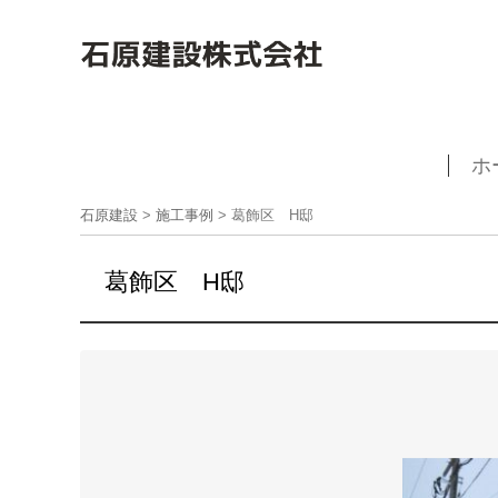
ホ
石原建設
>
施工事例
>
葛飾区 H邸
葛飾区 H邸