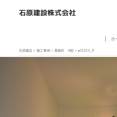
ホ
石原建設
>
施工事例
>
葛飾区 H邸
>
●0123-5_R