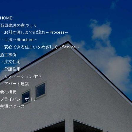
HOME
石原建設の家づくり
お引き渡しまでの流れ～Process～
工法～Stracture～
安心できる住まいをめざして～Service～
施工事例
注文住宅
分譲住宅
リノベーション住宅
アパート建築
会社概要
プライバシーポリシー
交通アクセス