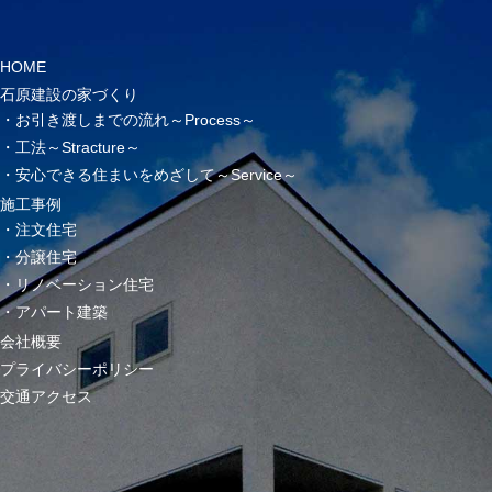
HOME
石原建設の家づくり
お引き渡しまでの流れ～Process～
工法～Stracture～
安心できる住まいをめざして～Service～
施工事例
注文住宅
分譲住宅
リノベーション住宅
アパート建築
会社概要
プライバシーポリシー
交通アクセス