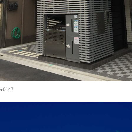
●0147