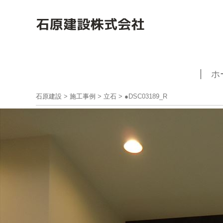
ホ
石原建設
>
施工事例
>
立石
>
●DSC03189_R