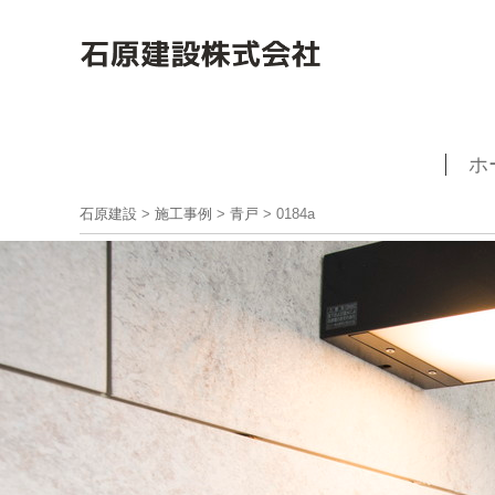
ホ
石原建設
>
施工事例
>
青戸
>
0184a