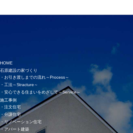
HOME
石原建設の家づくり
お引き渡しまでの流れ～Process～
工法～Stracture～
安心できる住まいをめざして～Service～
施工事例
注文住宅
分譲住宅
リノベーション住宅
アパート建築