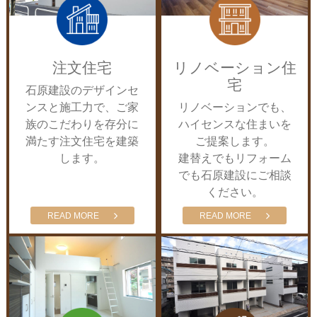
注文住宅
リノベー
注文住宅
リノベーション住
宅
石原建設のデザインセ
ンスと施工力で、ご家
リノベーションでも、
族のこだわりを存分に
ハイセンスな住まいを
満たす注文住宅を建築
ご提案します。
します。
建替えでもリフォーム
でも石原建設にご相談
ください。
READ MORE
READ MORE
アパート建築
自社分譲